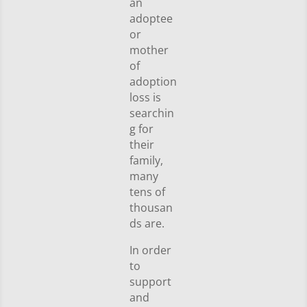
an
adoptee
or
mother
of
adoption
loss is
searchin
g for
their
family,
many
tens of
thousan
ds are.
In order
to
support
and