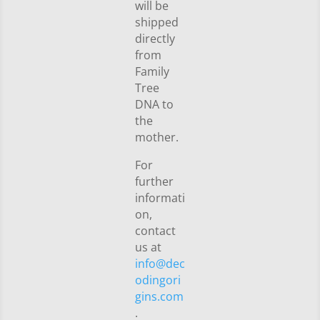
will be
shipped
directly
from
Family
Tree
DNA to
the
mother.
For
further
informati
on,
contact
us at
info@dec
odingori
gins.com
.