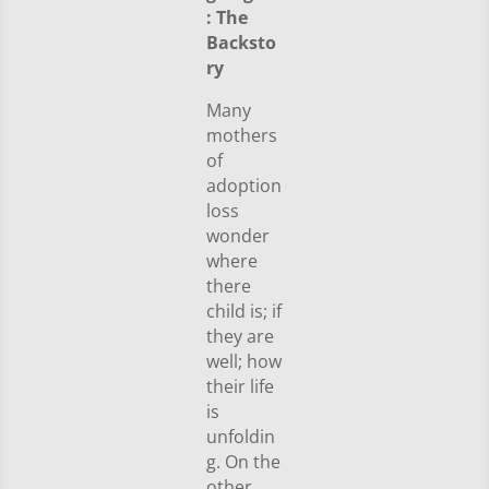
: The
Backsto
ry
Many
mothers
of
adoption
loss
wonder
where
there
child is; if
they are
well; how
their life
is
unfoldin
g. On the
other