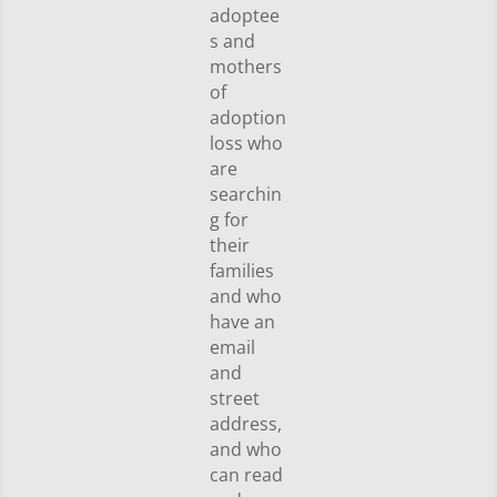
adoptee
s and
mothers
of
adoption
loss who
are
searchin
g for
their
families
and who
have an
email
and
street
address,
and who
can read