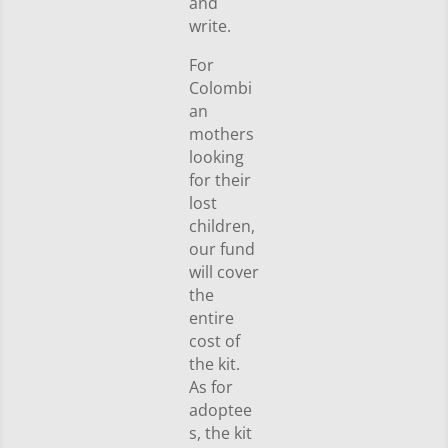
and
write.
For
Colombi
an
mothers
looking
for their
lost
children,
our fund
will cover
the
entire
cost of
the kit.
As for
adoptee
s, the kit